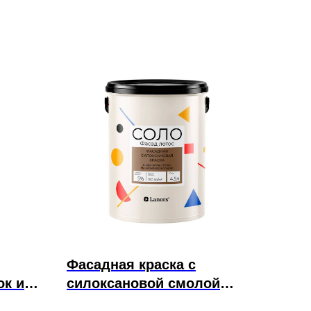
Фасадная краска с
ок и
силоксановой смолой
СОЛО Фасад Лотос