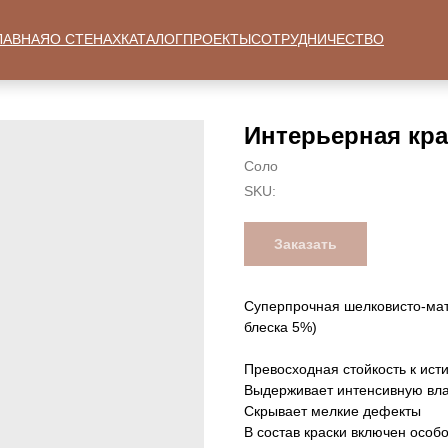
ЛАВНАЯ
О СТЕНАХ
КАТАЛОГ
ПРОЕКТЫ
СОТРУДНИЧЕСТВО
Интерьерная кра
Соло
SKU:
Заказать
Суперпрочная шелковисто-мат
блеска 5%)
Превосходная стойкость к ист
Выдерживает интенсивную вла
Скрывает мелкие дефекты
В состав краски включен особ