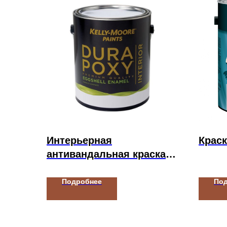
Интерьерная
Краск
антивандальная краска
Kelly-Moore Paints
DURAPOXY INTERIOR
Подробнее
По