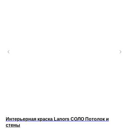
Интерьерная краска Lanors СОЛО Потолок и
Ин
стены