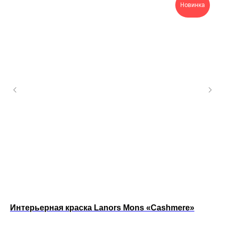
Новинка
Интерьерная краска Lanors Mons «Cashmere»
Ин