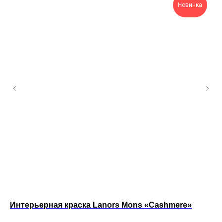
Новинка
Интерьерная краска Lanors Mons «Cashmere»
Кр