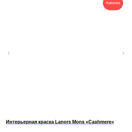
Новинка
Интерьерная краска Lanors Mons «Cashmere»
Ин