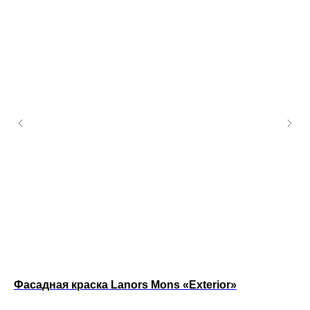
Фасадная краска Lanors Mons «Exterior»
Фа
Фа