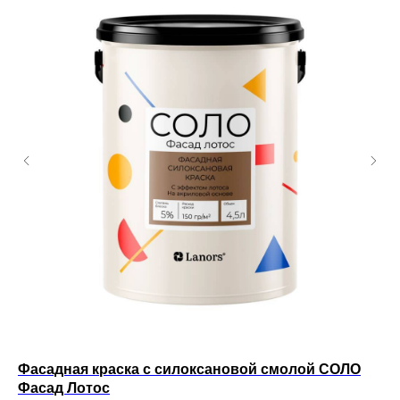
Фасадная краска с силоксановой смолой СОЛО
Ин
Фасад Лотос