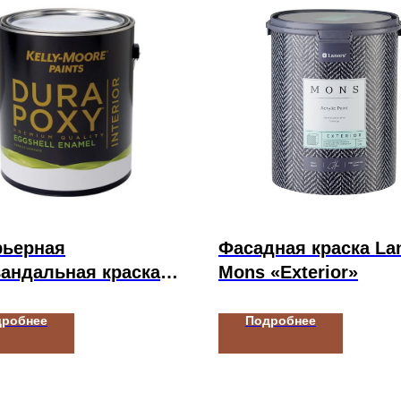
рьерная
Фасадная краска La
андальная краска
Mons «Exterior»
-Moore Paints
POXY INTERIOR
дробнее
Подробнее