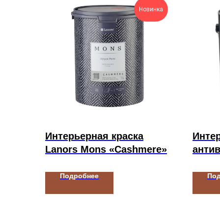
Новинка
Интерьерная краска
Инте
Lanors Mons «Cashmere»
антив
Kelly
DURA
Подробнее
По