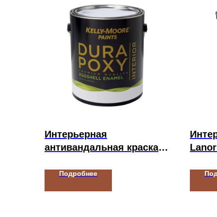
Интерьерная
Интер
антивандальная краска
Lanor
Kelly-Moore Paints
DURAPOXY INTERIOR
Подробнее
По