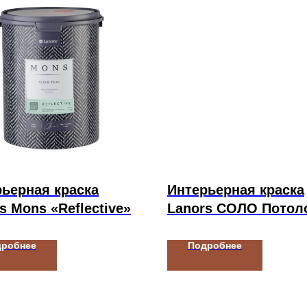
ьерная краска
Интерьерная краска
s Mons «Reflective»
Lanors СОЛО Потол
стены
дробнее
Подробнее