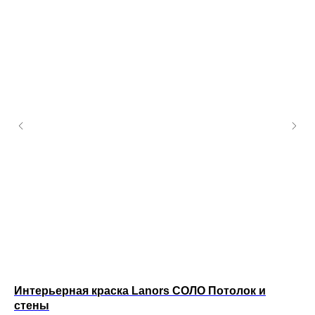
Интерьерная краска Lanors СОЛО Потолок и
Фа
стены