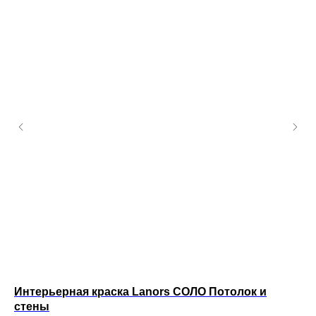
Интерьерная краска Lanors СОЛО Потолок и
Кр
стены