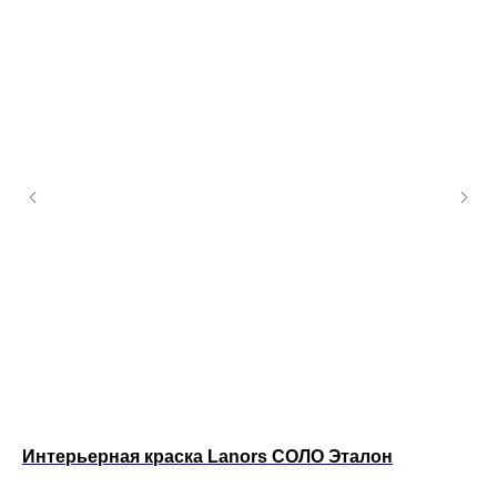
Интерьерная краска Lanors СОЛО Эталон
Ин
Pa