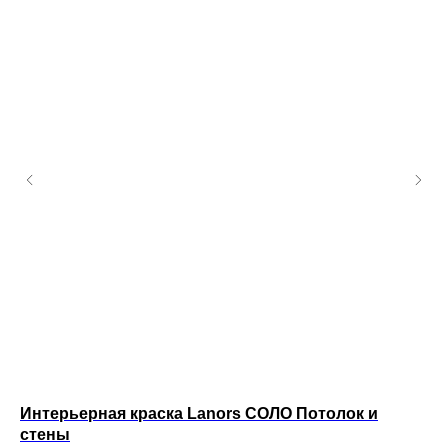
Интерьерная краска Lanors СОЛО Потолок и
Ин
стены