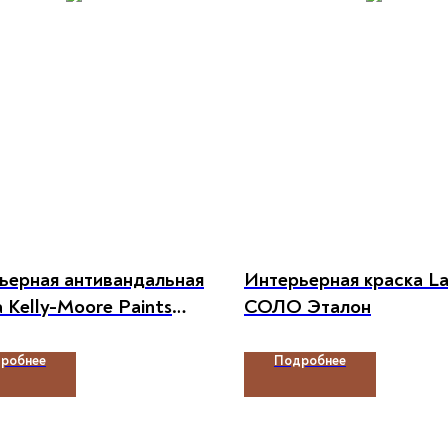
ьерная антивандальная
Интерьерная краска La
 Kelly-Moore Paints
СОЛО Эталон
POXY INTERIOR
робнее
Подробнее