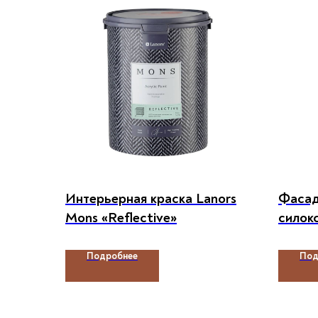
Интерьерная краска Lanors
Фасад
Mons «Reflective»
силок
Фасад
Подробнее
Под