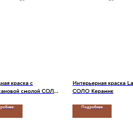
ная краска с
Интерьерная краска La
сановой смолой СОЛО
СОЛО Керамик
 Лотос
робнее
Подробнее