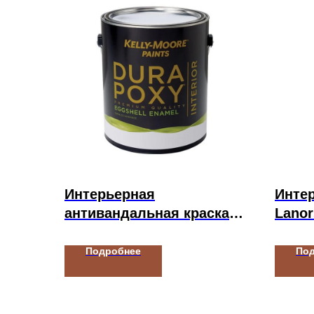
Интерьерная
Интер
антивандальная краска
Lano
Kelly-Moore Paints
DURAPOXY INTERIOR
Подробнее
По