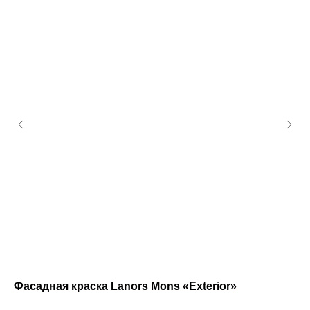
Фасадная краска Lanors Mons «Exterior»
Фа
Фа