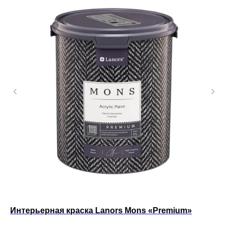
Интерьерная краска Lanors Mons «Premium»
Ин
ст