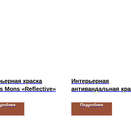
ьерная краска
Интерьерная
s Mons «Reflective»
антивандальная кра
Kelly-Moore Paints
DURAPOXY INTERIO
дробнее
Подробнее