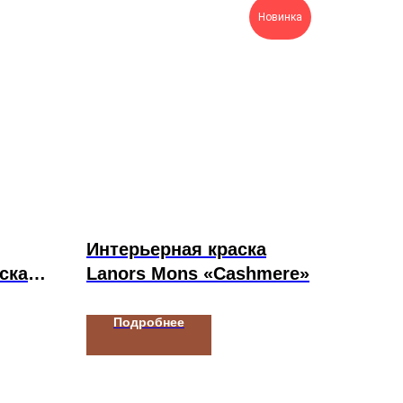
Новинка
Интерьерная краска
ска
Lanors Mons «Cashmere»
R
Подробнее