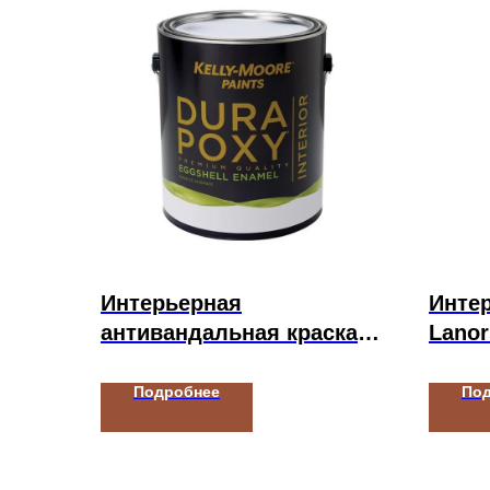
Интерьерная
Интер
антивандальная краска
Lano
Kelly-Moore Paints
DURAPOXY INTERIOR
Подробнее
По