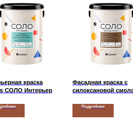
ьерная краска
Фасадная краска с
rs СОЛО Интерьер
силоксановой смол
СОЛО Фасад Лотос
дробнее
Подробнее