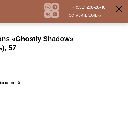
+7 (391) 208-28-48
ОСТАВИТЬ ЗАЯВКУ
ons «Ghostly Shadow»
), 57
бных теней.