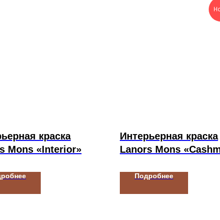
Н
ьерная краска
Интерьерная краска
s Mons «Interior»
Lanors Mons «Cashm
дробнее
Подробнее