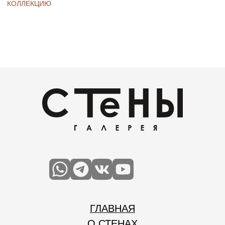
ул. Петра Ломако, 14,
Красноярск
+7 (391) 208-28-48
пн-пт 09:00–19:00
сб 11:00–16:00
Подпишитесь на наш ТГ
канал:
@wallsgallery
ООО «Стены»
ИНН 2465324749
ОГРН 1192468021184
Разработка сайта
bydavydov.ru